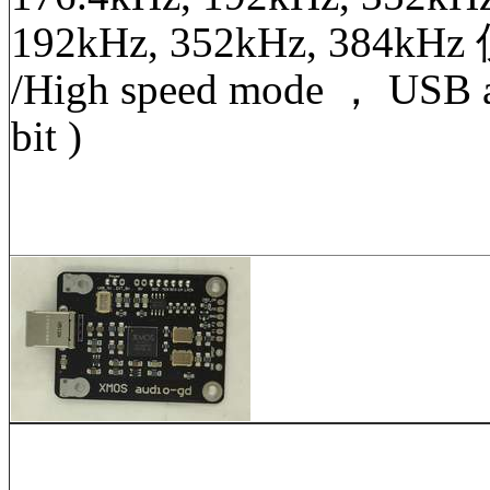
192kHz, 352kHz, 384kHz
/High speed mode ， USB a
bit )