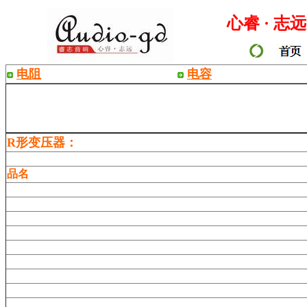
心睿
·
志远
电阻
电容
R形变压器：
品名